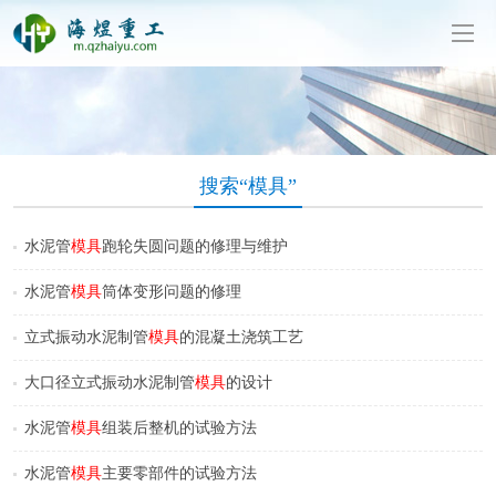
东海煜重工有限公司移动版
搜索“模具”
水泥管
模具
跑轮失圆问题的修理与维护
水泥管
模具
筒体变形问题的修理
立式振动水泥制管
模具
的混凝土浇筑工艺
大口径立式振动水泥制管
模具
的设计
水泥管
模具
组装后整机的试验方法
水泥管
模具
主要零部件的试验方法