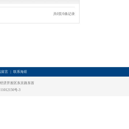
共0页/0条记录
线留言
|
联系海煜
山东省青州市经济开发区东京路东首
11012150号-3