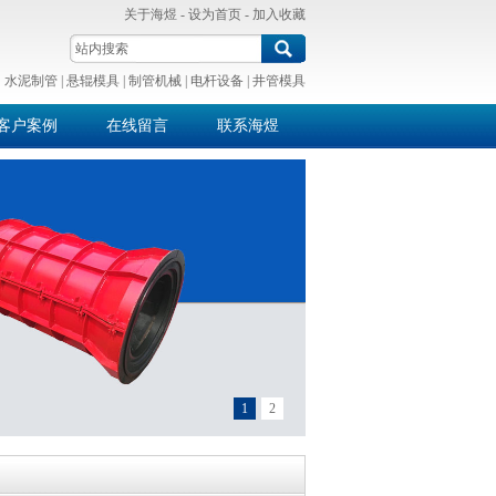
关于海煜
-
设为首页
-
加入收藏
：
水泥制管
|
悬辊模具
|
制管机械
|
电杆设备
|
井管模具
客户案例
在线留言
联系海煜
1
2