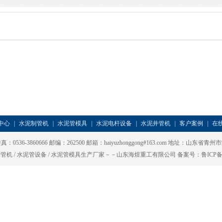
中心
|
水泥制管机
|
水泥管模具
|
水泥电杆设备
|
水泥井管机
|
客户案例
|
在
 传真：0536-3860666 邮编：262500 邮箱：haiyuzhonggong#163.com 地址：
管机 / 水泥管设备 / 水泥管模具生产厂家－－山东海煜重工有限公司 备案号：
鲁ICP备