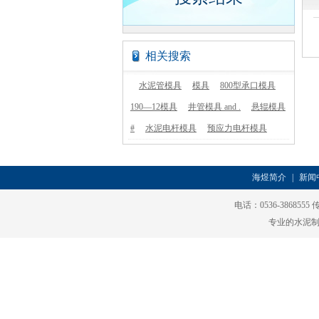
相关搜索
水泥管模具
模具
800型承口模具
190—12模具
井管模具 and .
悬辊模具
#
水泥电杆模具
预应力电杆模具
海煜简介
|
新闻
电话：0536-3868555
专业的水泥制