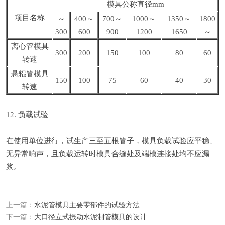
模具公称直径mm
项目名称
～
400～
700～
1000～
1350～
1800
300
600
900
1200
1650
～
离心管模具
300
200
150
100
80
60
转速
悬辊管模具
150
100
75
60
40
30
转速
12. 负载试验
在使用单位进行，试生产三至五根管子，模具负载试验应平稳、
无异常响声，且负载运转时模具合缝处及端模连接处均不应漏
浆。
上一篇：
水泥管模具主要零部件的试验方法
下一篇：
大口径立式振动水泥制管模具的设计