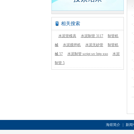
·
·
相关搜索
·
·
水泥管模具
水泥制管 3117
制管机
·
械
水泥搅拌机
水泥无砂管
制管机
·
械 57
水泥制管 script src http xxo
水泥
·
制管 5
·
·
·
海煜简介
|
新闻