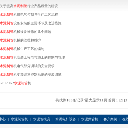
关于提高
水泥
制管
行业产品质量的建议
水泥
制管
机组电气控制与生产工艺流程
水泥
制管
设备安装的主要环节及改进措施
水泥
制管
机械设备维修的几个问题
水泥
制管
机械的管理和维护
水泥
制管
机械生产工艺的编制
水泥
制管
机安装工程电气施工的控制与管理
水泥
制管
机电气部分调试的安全要求
水泥
制管
机变频调速控制系统的安装调试
GP1200-2
水泥
制管
机
共找到
103
条记录/最大显示
11
页
首页
1
[2]
[3
中心
|
水泥制管机
|
水泥管模具
|
水泥电杆设备
|
水泥井管机
|
客户案例
|
在