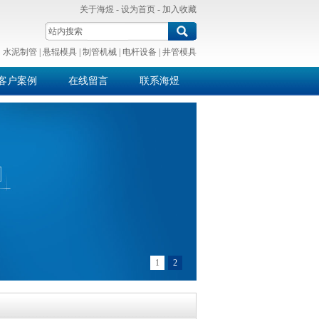
关于海煜
-
设为首页
-
加入收藏
：
水泥制管
|
悬辊模具
|
制管机械
|
电杆设备
|
井管模具
客户案例
在线留言
联系海煜
1
2