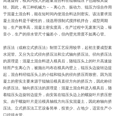
高速旋转，模具内投入的超量混合料在辊轴辊压下也随模具旋
转。因此，有三种机械力－－离心力、振动力、辊压力综合作用
于混凝土混合料，能在短时间内使混合料达到密实。该法要求混
凝土混合料是干硬性的，须选用强制式搅拌机拌合，成型周期
短，生产效率高，混凝土密实度高，生产过程中无废浆污染，噪
音小，生产的排水管尺寸偏差小，但内壁光滑度不如离心管。
挤压法（或称立式挤压法）制管工艺应用较早，起初主要成型素
水泥管。又分为立式径向挤压法和立式轴向挤压法。径向挤压法
的原理是：混凝土混合料进入模具后，随辊压头上的叶片高速旋
转而产生离心力，被抛出均布在模具内壁上，辊压头边旋转边提
起，混合料经辊压头上的小辊和辊头的径向挤压而致密。因为混
凝土的密实主要来源于辊轴沿模具直径方向的挤压力，因此称径
向挤压法。轴向挤压法的原理是：混凝土混合料进入模具后，随
着辊压头边旋转边提升，由安装在辊压头边上的螺旋叶片挤压密
实。由于螺旋叶片是沿模具轴线方向压实混凝土，因此称轴向挤
压法。立式挤压法工艺设备简单，投资少、占地少，适宜生产小
口径排水管。