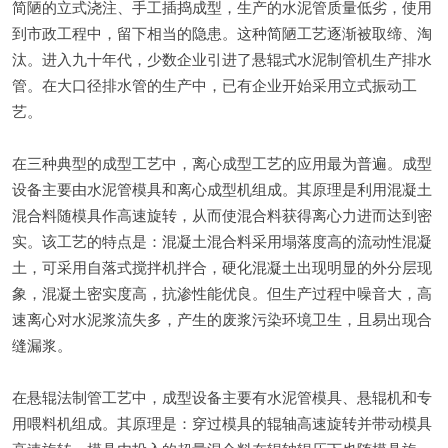
简陋的立式浇注、手工插捣成型，生产的水泥管质量低劣，使用
到市政工程中，留下相当的隐患。这种简陋工艺逐渐被取缔、淘
汰。进入九十年代，少数企业引进了悬辊式
水泥制管机
生产排水
管。在大口径排水管的生产中，已有企业开始采用立式振动工
艺。
在三种典型的成型工艺中，离心成型工艺的应用最为普遍。成型
设备主要由水泥管模具和离心成型机组成。其原理是利用混凝土
混合料随模具作高速旋转，从而使混合料获得离心力进而达到密
实。该工艺的特点是：混凝土混合料采用塌落度高的流动性混凝
土，可采用自落式搅拌机拌合，硬化混凝土出现明显的外分层现
象，混凝土密实度高，抗渗性能优良。但生产过程中噪音大，高
速离心对水泥浆流失多，产生的废浆污染环境卫生，且易出现合
缝漏浆。
在悬辊法制管工艺中，成型设备主要有水泥管模具、悬辊机和专
用喂料机组成。其原理是：穿过模具的辊轴高速旋转并带动模具