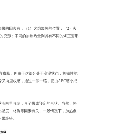
果的因素有：（1）火焰加热的位置；（2）火
向的变形；不同的加热热量则具有不同的矫正变形
各方膨胀，但由于这部分处于高温状态，机械性能
身又向里收缩，通过一胀一缩，便由ABC缩小成
逐渐向里收缩，直至拱成预定的形状。当然，热
热温度、材质等因素有关，一般情况下，加热点
积累经验。