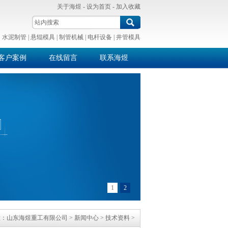
关于海煜
-
设为首页
-
加入收藏
：
水泥制管
|
悬辊模具
|
制管机械
|
电杆设备
|
井管模具
客户案例
在线留言
联系海煜
1
2
置：
山东海煜重工有限公司
>
新闻中心
>
技术资料
>