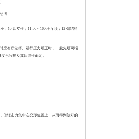
示意图
；10-四立柱；11-50～100t千斤顶；12-钢结构
案时应有所选择。进行压力矫正时，一般先矫两端
具变形程度及其回弹性而定。
方，使锤击力集中在变形位置上，从而得到较好的