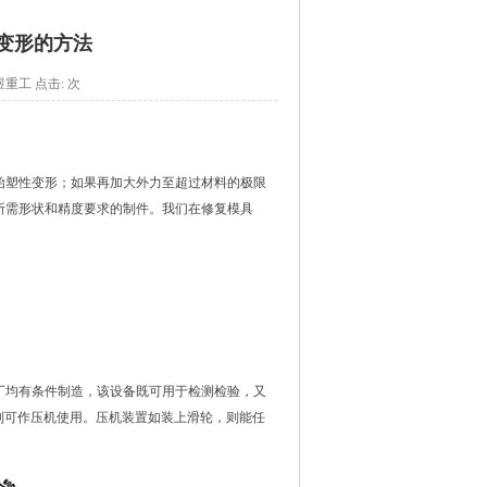
变形的方法
：海煜重工 点击:
次
始塑性变形；如果再加大外力至超过材料的极限
所需形状和精度要求的制件。我们在修复模具
杆厂均有条件制造，该设备既可用于检测检验，又
，则可作压机使用。压机装置如装上滑轮，则能任