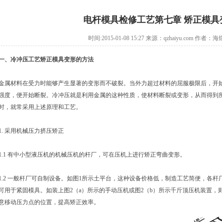
电杆模具检修工艺第七章 矫正模具
时间:2015-01-08 15:27 来源：qzhaiyu.com 作者
一、冷冲压工艺矫正模具变形的方法
金属材料在受力时能够产生显著的变形而不破裂。当外力超过材料的屈服极限后，开
强度，便开始断裂。冷冲压就是利用金属的这种性质，使材料断裂或变形，从而得到
时，就常采用上述原理和工艺。
1. 采用机械压力挤压矫正
1.1 有中小型液压机的机械压机的杆厂，可在压机上进行矫正弯曲变形。
1.2 一般杆厂可自制设备。如图1所示土平台，这种设备价格低，制造工艺简便，各
可用于紧固模具。如装上图2（a）所示的手动压机或图2（b）所示千斤顶压机装置
意移动压力点的位置，提高矫正效率。