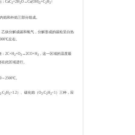
：CaC
+2H
O→Ca(OH)
+C
H
↑
2
2
2
2
2
、内焰和外焰三部分组成。
，乙炔分解成碳和氧气，分解形成的碳粒呈白热
00℃左右。
：2C+H
+O
→2CO+H
，这一区域的温度最
2
2
2
都在此区域进行。
2500℃。
:C
H
>1.2）、碳化焰（O
:C
H
<1）三种，应
2
2
2
2
2
2