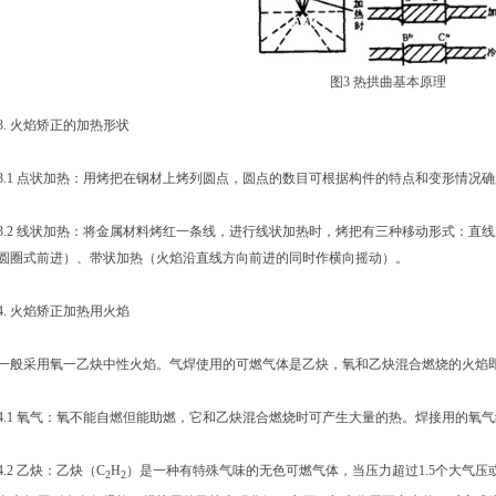
图3 热拱曲基本原理
3. 火焰矫正的加热形状
3.1 点状加热：用烤把在钢材上烤列圆点，圆点的数目可根据构件的特点和变形情况
3.2 线状加热：将金属材料烤红一条线，进行线状加热时，烤把有三种移动形式：直
圆圈式前进）、带状加热（火焰沿直线方向前进的同时作横向摇动）。
4. 火焰矫正加热用火焰
一般采用氧一乙炔中性火焰。气焊使用的可燃气体是乙炔，氧和乙炔混合燃烧的火焰
4.1 氧气：氧不能自燃但能助燃，它和乙炔混合燃烧时可产生大量的热。焊接用的氧气纯
4.2 乙炔：乙炔（C
H
）是一种有特殊气味的无色可燃气体，当压力超过1.5个大气压或
2
2