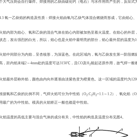
个大气压则会自行爆炸。焊接用的乙炔由碳化钙（电石）与水作用而产生的，反应式为
4.3 氧一乙炔焰的构造及性质：焊接火焰由氧与乙炔气体混合燃烧而形成，它由焰心
火焰内部为焰心、氧和乙炔的混合气体在焰心内部被加热至着火温度。在焰心的外层
状态，发出强烈的白光，所以，焰心也是火焰中最明亮的部分，焰心最外层的温度为10
火焰中间部分为内焰，呈杏核形，为深蓝色。在此区域内，氧与乙炔发生第一阶段燃烧
高，距内焰末端2～4mm处的温度可达3150℃，且CO及H
能起还原作用，故气焊一般
2
火焰最外层称外焰，颜色由内向外逐渐由淡紫色变为橙黄色。这一区域的温度约为1200～
根据氧和乙炔的比例不同，气焊火焰可分为中性焰（O
:C
H
=1.1～1.2）、氧化焰（O
2
2
2
用最广的为中性焰。模具的火焰矫正一般也都是中性焰。
火焰温度的高低主要与混合气体的成分有关，中性焰的构造及温度分布见图4。