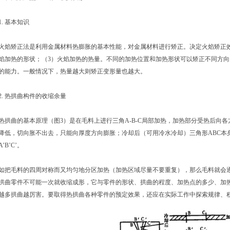
1. 基本知识
火焰矫正法是利用金属材料热膨胀的基本性能，对金属材料进行矫正。决定火焰矫正效
焰加热的形状；（3）火焰加热的热量。不同的加热位置和加热形状可以矫正不同方
的能力。一般情况下，热量越大则矫正变形量也越大。
2. 热拱曲构件的收缩余量
热拱曲的基本原理（图3）是在毛料上进行三角A-B-C局部加热，加热部分受热后向
降低，切向胀不出去，只能向厚度方向膨胀；冷却后（可用冷水冷却）三角形ABC本
A’B’C’。
如把毛料的四周对称而又均匀地分区加热（加热区域尽量不要重复），那么毛料就会
拱曲零件不可能一次就收缩成形，它与零件的形状、拱曲的程度、加热点的多少、加
越多拱曲越厉害。要取得热拱曲各种零件的预定效果，还应在实际工作中探索规律、