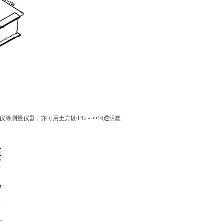
仪等测量仪器，亦可用土方以Φ12～Φ16透明塑