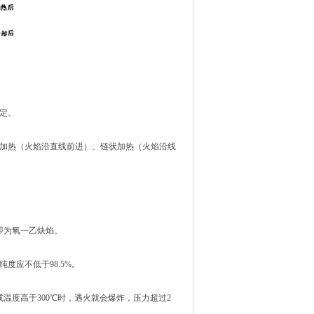
确定。
线加热（火焰沿直线前进）、链状加热（火焰沿线
即为氧一乙炔焰。
度应不低于98.5%。
温度高于300℃时，遇火就会爆炸，压力超过2