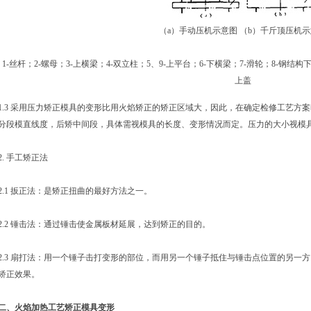
（a）手动压机示意图 （b）千斤顶压机
1-丝杆；2-螺母；3-上横梁；4-双立柱；5、9-上平台；6-下横梁；7-滑轮；8-钢结构下座
上盖
1.3 采用压力矫正模具的变形比用火焰矫正的矫正区域大，因此，在确定检修工艺方
分段模直线度，后矫中间段，具体需视模具的长度、变形情况而定。压力的大小视模
2. 手工矫正法
2.1 扳正法：是矫正扭曲的最好方法之一。
2.2 锤击法：通过锤击使金属板材延展，达到矫正的目的。
2.3 扇打法：用一个锤子击打变形的部位，而用另一个锤子抵住与锤击点位置的另一
矫正效果。
二、火焰加热工艺矫正模具变形