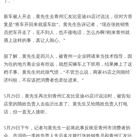
了。”
新车被人开走，黄先生去青州汇友比亚迪4S店讨说法，但对方答
复是“将车开回来就退车款”。黄先生告诉记者，“现在张姓销售
员把车开走了，见不到人，也不接电话，怎么办啊?刚来青州就
遇上这样的事，真让人闹心。”
据了解，黄先生是四川人，被青州一企业聘请来当技术指导，因
为住的地方离企业有些远，就想买辆车上下班用，结果摊上了这
档子事。黄先生对此很气愤，“不管怎么说，两家4S店之间闹经
济纠纷，不应该把消费者也牵扯进来。”
5月29日，黄先生再次到青州汇友比亚迪4S店讨说法时，被告知
店里的隋姓负责人去临沂出差了。黄先生又给隋姓负责人打电
话，但一直无人接听。
5月29日下午，记者与黄先生一起将此事反映至青州市消费者协
会。市消协一李姓负责人先后多次拨打张姓销售员和青州汇友比