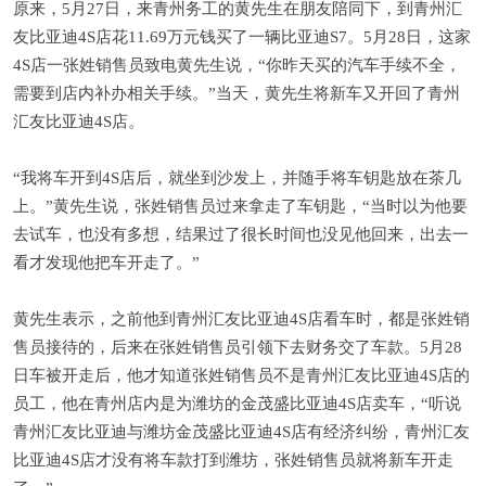
原来，5月27日，来青州务工的黄先生在朋友陪同下，到青州汇
友比亚迪4S店花11.69万元钱买了一辆比亚迪S7。5月28日，这家
4S店一张姓销售员致电黄先生说，“你昨天买的汽车手续不全，
需要到店内补办相关手续。”当天，黄先生将新车又开回了青州
汇友比亚迪4S店。
“我将车开到4S店后，就坐到沙发上，并随手将车钥匙放在茶几
上。”黄先生说，张姓销售员过来拿走了车钥匙，“当时以为他要
去试车，也没有多想，结果过了很长时间也没见他回来，出去一
看才发现他把车开走了。”
黄先生表示，之前他到青州汇友比亚迪4S店看车时，都是张姓销
售员接待的，后来在张姓销售员引领下去财务交了车款。5月28
日车被开走后，他才知道张姓销售员不是青州汇友比亚迪4S店的
员工，他在青州店内是为潍坊的金茂盛比亚迪4S店卖车，“听说
青州汇友比亚迪与潍坊金茂盛比亚迪4S店有经济纠纷，青州汇友
比亚迪4S店才没有将车款打到潍坊，张姓销售员就将新车开走