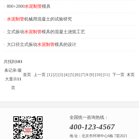
800×2000
水泥
制管
模具
水泥
制管
机械用混凝土的试验研究
立式振动
水泥
制管
模具的混凝土浇筑工艺
大口径立式振动
水泥
制管
模具的设计
共找到
103
条记录/最
首页
上一页
[1]
[2]
[3]
[4]
[5]
[6]
[7]
8
[9]
[10]
[11]
下一页
末页
大显示
11
页
全国统一咨询热线：
400-123-4567
地 址：北京市环球中心6栋 7层2021