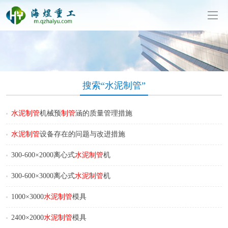
东海煜重工有限公司移动版
搜索“水泥制管”
水泥
制管
机械预
制管
涵的质量管理措施
水泥
制管
设备存在的问题与改进措施
300-600×2000离心式
水泥
制管
机
300-600×3000离心式
水泥
制管
机
1000×3000
水泥
制管
模具
2400×2000
水泥
制管
模具