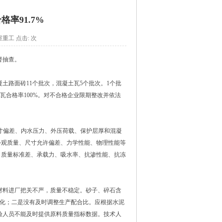
率91.7%
：海煜重工 点击:
次
督抽查。
凝土路面砖11个批次，混凝土瓦5个批次。1个批
瓦合格率100%。对不合格企业限期整改并依法
、尺寸偏差、内水压力、外压荷载、保护层厚和混凝
面砖外观质量、尺寸允许偏差、力学性能、物理性能等
偏差、质量标准差、承载力、吸水率、抗渗性能、抗冻
材料进厂把关不严，质量不稳定。砂子、碎石含
变化；二是没有及时调整生产配合比。应根据水泥
验人员不能及时提供原料质量指标数据。技术人