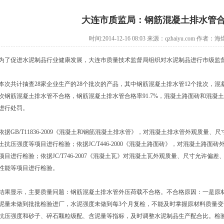
大连市质监局：钢筋混凝土排水管合格
时间:2014-12-16 08:03 来源：qzhaiyu.com 作者
为了促进水泥制品行业健康发展，大连市质量技术监督局组织对水泥制品进行市级监
本次共计抽查28家企业生产的28个批次的产品，其中钢筋混凝土排水管12个批次，混
次钢筋混凝土排水管不合格，钢筋混凝土排水管合格率91.7%，混凝土路面砖和混凝土
进行处罚。
依据GB/T11836-2009《混凝土和钢筋混凝土排水管》，对混凝土排水管外观质量
土抗压强度等项目进行检验；依据JC/T446-2000《混凝土路面砖》，对混凝土路
项目进行检验；依据JC/T746-2007《混凝土瓦》对混凝土瓦外观质量、尺寸允许
性能等项目进行检验。
结果显示，主要质量问题：钢筋混凝土排水管外压荷载不合格。不合格原因：一是原
泥量未做到批批检验进厂，水泥强度未做到每3个月复检，不能及时掌握原材料质量
抗压强度和砂子、碎石颗粒级配、含泥量等指标，及时调整水泥制品生产配合比。检