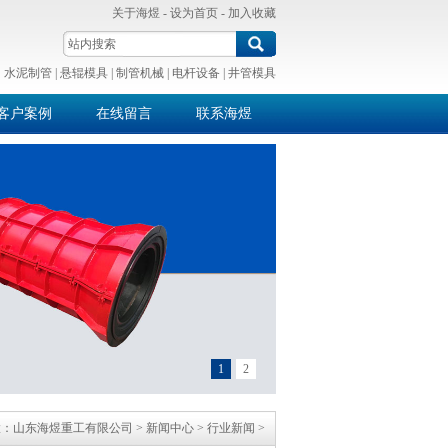
关于海煜
-
设为首页
-
加入收藏
：
水泥制管
|
悬辊模具
|
制管机械
|
电杆设备
|
井管模具
客户案例
在线留言
联系海煜
1
2
置：
山东海煜重工有限公司
>
新闻中心
>
行业新闻
>