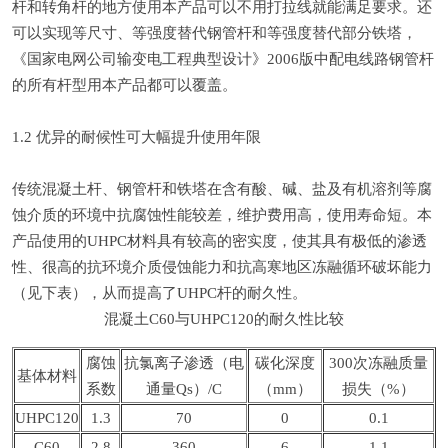
杆和转角杆的地方使用本产品可以不用打拉线就能满足要求。还
可以实现等尺寸、等强度替代钢管杆和等强度替代部分铁塔，
《国家电网公司输变电工程典型设计》2006版中配电线路钢管杆
的所有杆型用本产品都可以覆盖。
1.2 优异的耐候性可大幅提升使用年限
传统混凝土杆、钢管杆和铁塔在含有酸、碱、盐及有机溶剂等腐
蚀介质的环境中抗腐蚀性能较差，维护费用高，使用寿命短。本
产品使用的UHPC材料具有较高的密实度，使其具有极低的渗透
性、很高的抗环境介质侵蚀能力和抗高寒地区冻融循环破坏能力
（见下表），从而提高了UHPC杆的耐久性。
混凝土C60与UHPC120的耐久性比较
腐蚀
抗氯离子渗透（电
碳化深度
300次冻融质量
基体材料
系数
通量Qs）/C
（mm）
损失（%）
UHPC120
1.3
70
0
0.1
C60
2.8
360
6
1.1