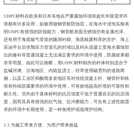
UHPC材料在欧美和日本等地在严重腐蚀环境和超长年限需求环
境都有许多应用，如被用做钢管桩防蚀层，在海水中浸泡实验表
明UHPC有很强的防蚀能力，钢管桩表面无锈蚀仍有金属光泽。
还有用于海底输气管道的隧洞衬砌、海底核废料库的支护、海上
采油平台后张预应力管道孔的封堵以及码头混凝土受海水腐蚀部
位的修补等普通混凝土无法满足要求的环境中使用，防腐效果都
非常明显。由此可以推断，用UHPC材料制作的杆体特别适合于
盐碱河滩、沿海地区、内陆盐渍土，经常使用融雪剂的道路两
侧，以及工业区和酸雨多发地区等对传统混凝土杆、钢管杆和铁
塔有特殊防腐要求的环境中使用，可有效地提高杆塔的可靠性和
耐久性。另外由于基体材料的抗压强度不低于普通岩石的抗压强
度，因而其具有很强的抗气蚀、抗冲磨能力，可在有上述性能需
求的环境中长期使用，是一种免维护或低维护结构。
1.3 为施工带来方便、为用户带来效益