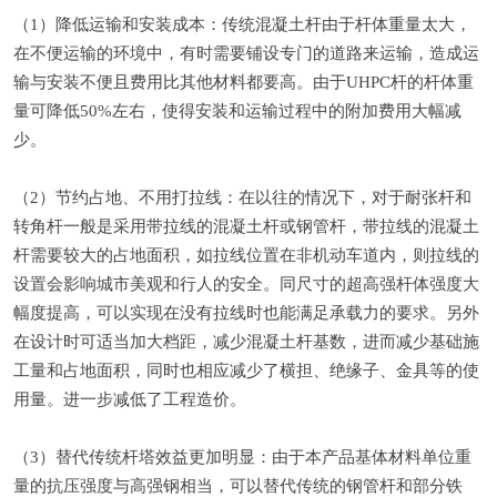
（1）降低运输和安装成本：传统混凝土杆由于杆体重量太大，
在不便运输的环境中，有时需要铺设专门的道路来运输，造成运
输与安装不便且费用比其他材料都要高。由于UHPC杆的杆体重
量可降低50%左右，使得安装和运输过程中的附加费用大幅减
少。
（2）节约占地、不用打拉线：在以往的情况下，对于耐张杆和
转角杆一般是采用带拉线的混凝土杆或钢管杆，带拉线的混凝土
杆需要较大的占地面积，如拉线位置在非机动车道内，则拉线的
设置会影响城市美观和行人的安全。同尺寸的超高强杆体强度大
幅度提高，可以实现在没有拉线时也能满足承载力的要求。另外
在设计时可适当加大档距，减少混凝土杆基数，进而减少基础施
工量和占地面积，同时也相应减少了横担、绝缘子、金具等的使
用量。进一步减低了工程造价。
（3）替代传统杆塔效益更加明显：由于本产品基体材料单位重
量的抗压强度与高强钢相当，可以替代传统的钢管杆和部分铁