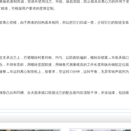
经卷板机卷制而成，筒体外壁用法兰、环筋、纵筋加固，防止模具在离心力的作用下变
寸精准，可根据用户要求的壁厚定制。
管离心管模，由于两者的结构基本相同，所以把它们归成一类，介绍它们的制造安装
在支承法兰上，拧紧螺栓时要对称、均匀、以防跑轮偏斜，螺栓应锁紧→吊装承插口
合，不得有歪斜，用螺栓坚固联接，用钢卷尺测量模具的工作长度和纵向钢筋定位面
修整→吊运到离心制管机上，按要求，空运转15分钟，运转平衡，无异常响声就判为
梯形凸台和凹槽、合夫面承插口联接法兰的配合面均应清除干净，并涂油漆，包括模