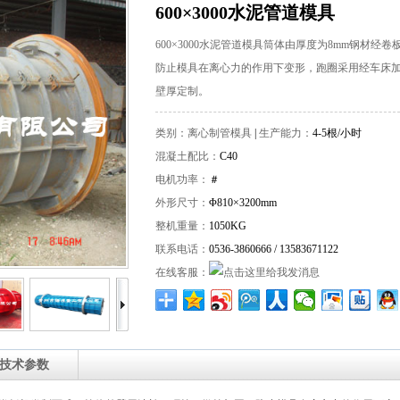
600×3000水泥管道模具
600×3000水泥管道模具筒体由厚度为8mm钢材
防止模具在离心力的作用下变形，跑圈采用经车床加
壁厚定制。
类别：
离心制管模具
|
生产能力：
4-5根/小时
混凝土配比：
C40
电机功率：
＃
外形尺寸：
Φ810×3200mm
整机重量：
1050KG
联系电话：
0536-3860666 / 13583671122
在线客服：
技术参数