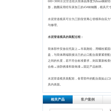
600×3000
水泥管道模具
筒体由厚度为8mm钢材
形，跑圈采用经车床加工的45#铸钢圈，模具尺
水泥管道模具可分为三阶段管离心管模和自应力
与修理。
水泥管道模具的装配过程：
筒体部件安放在托架上→吊装跑轮，用螺栓紧固
盘，与筒体两端联接法兰的止口配合面要紧密配
之间的长度，若不符合标准要求，则应重新检查
合格→涂防锈漆和装饰漆→固定产品标牌。
水泥管道模具装配前，各零部件的配合面如止口
具内表面。
相关产品
客户案例