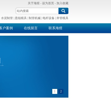
关于海煜
-
设为首页
-
加入收藏
：
水泥制管
|
悬辊模具
|
制管机械
|
电杆设备
|
井管模具
客户案例
在线留言
联系海煜
1
2