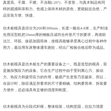
真度高、不腐、不燃、不冻裂(-20°)、不变形，与真木制品有同
样的观感和亲和力。色感上保持木材的原色，更能贴近自然，产
品安装方便、快捷。
仿木桩模具直径分为200和300mm，长度一般在4-8米，生产时须
先用压型机把10mm厚的钢板压成符合外形尺寸的要求，再借助
法兰、环筋、纵筋加固筒体，使模具能够承受离心过程中各种作
用力，最后用车床整体通车跑轮，经出厂检验合格后即为成品。
仿木桩模具是仿木桩生产的重要设备之一。既是造型的模具，双
是施加预应力的设备。它在生产过程中由于受到离心力、振动
力、热应力和疲劳应力的作用，极易产生变形乃至破坏。所以，
在设计时，除应满足所要求的尺寸要精确、结构要简单、拆装要
方便外，还必须具有足够的强度和刚度。
仿木桩模具为分段式杆模，整体组装，结构坚固，抗拉力强度