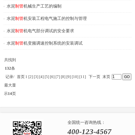
水泥
制管
机械生产工艺的编制
水泥
制管
机安装工程电气施工的控制与管理
水泥
制管
机电气部分调试的安全要求
水泥
制管
机变频调速控制系统的安装调试
共找到
132
条
记录/
首页
1
[2]
[3]
[4]
[5]
[6]
[7]
[8]
[9]
[10]
[11]
下一页
末页
最大显
示
14
页
全国统一咨询热线：
400-123-4567