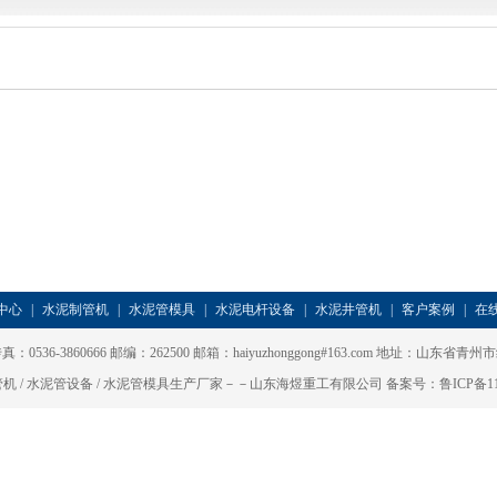
中心
|
水泥制管机
|
水泥管模具
|
水泥电杆设备
|
水泥井管机
|
客户案例
|
在
 传真：0536-3860666 邮编：262500 邮箱：haiyuzhonggong#163.com 地址：
机 / 水泥管设备 / 水泥管模具生产厂家－－山东海煜重工有限公司 备案号：
鲁ICP备11