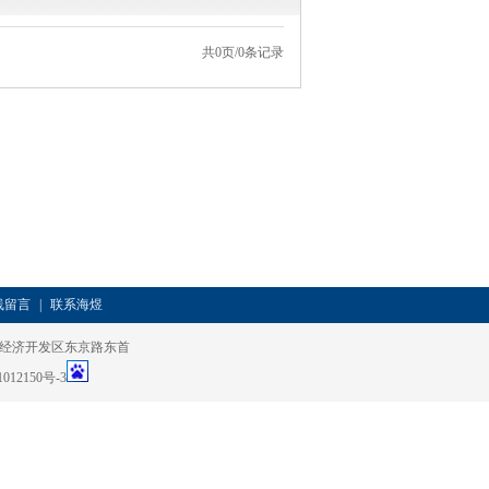
共0页/0条记录
线留言
|
联系海煜
山东省青州市经济开发区东京路东首
012150号-3