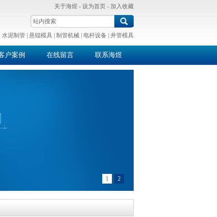
关于海煜
-
设为首页
-
加入收藏
：
水泥制管
|
悬辊模具
|
制管机械
|
电杆设备
|
井管模具
客户案例
在线留言
联系海煜
1
2